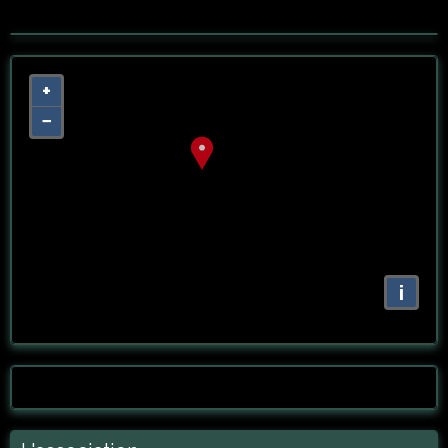
+
−
i