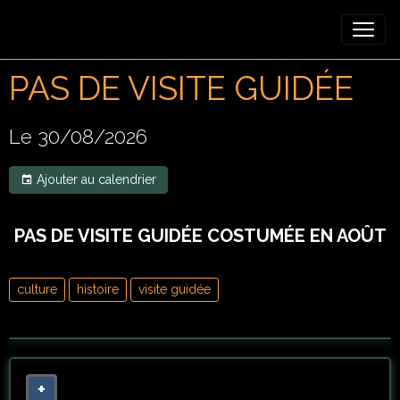
PAS DE VISITE GUIDÉE
Le 30/08/2026
Ajouter au calendrier
PAS DE VISITE GUID
É
E COSTUM
É
E EN AOÛT
culture
histoire
visite guidée
+