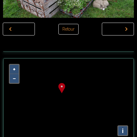
Retour
+
−
i