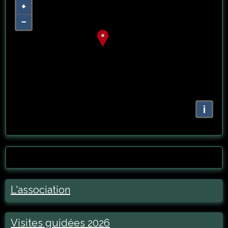
+
−
i
L'association
Visites guidées 2026