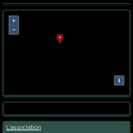
+
−
i
L'association