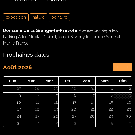
exposition
nature
peinture
Domaine de la Grange-la-Prévôté
Avenue des Régalles
Parking Allée Nicolas Guiard, 77176 Savigny le Temple Seine et
Marne France
Prochaines dates
Août 2026
Lun
Mar
Mer
Jeu
Ven
Sam
Dim
27
28
29
30
31
1
2
3
4
5
6
7
8
9
10
11
12
13
14
15
16
17
18
19
20
21
22
23
24
25
26
27
28
29
30
31
1
2
3
4
5
6