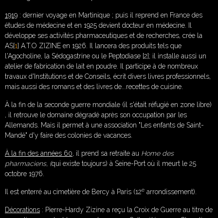
1919
: dernier voyage en Martinique ; puis il reprend en France des
études de médecine et en 1925 devient docteur en médecine. Il
développe ses activités pharmaceutiques et de recherches, crée la
AS[
1
] A.T.O ZIZINE en 1926. Il lancera des produits tels que
l'Agocholine, la Sédogastrine ou le Peptodiase [2]; il installe aussi un
atelier de fabrication de lait en poudre. Il participe à de nombreux
travaux d'Institutions et de Conseils, écrit divers livres professionnels,
mais aussi des romans et des livres de...recettes de cuisine.
À la fin de la seconde guerre mondiale (il s'était réfugié en zone libre)
, il retrouve le domaine dégradé après son occupation par les
Allemands. Mais il permet à une association "Les enfants de Saint-
Mandé" d'y faire des colonies de vacances.
À la fin des années 60
, il prend sa retraite au
Home des
pharmaciens, (
qui existe toujours) à Seine-Port où il meurt le 25
octobre 1976.
e
Il est enterré au cimetière de Bercy à Paris (12
arrondissement).
Décorations
: Pierre-Hardy Zizine a reçu la Croix de Guerre au titre de