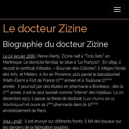
Le docteur Zizine
Biographie du docteur Zizine
Le 24 janvier 1885
, Pierre-Hardy Zizine naît à "Trois Îlets", en
Martinique. Le domicile familial se situe à "Le François". En 1894, il
réussit le certificat d'études. « Boursier des Colonies", il intègre l'école
des Arts et Métiers à Aix en Provence, puis passe le baccalauréat
ère
ème
(Math-Élem) à Fort de France (1
année) et à Toulouse (2
année). Il poursuit par des études en pharmacie à Bordeaux : dès la
ère
1
année, il est le seul lauréat comme "interne" des hôpitaux. Le 20
décembre 1913, il passe sa thèse de doctorat (
Les rhums de la
1
ère
ème
Martinique
) et ouvre sa 1
pharmacie dans le 12
arrondissement de Paris.
1914 -1918
: il est envoyé sur différents fronts. Il fait des travaux sur
les dangers de la fabrication poudres.