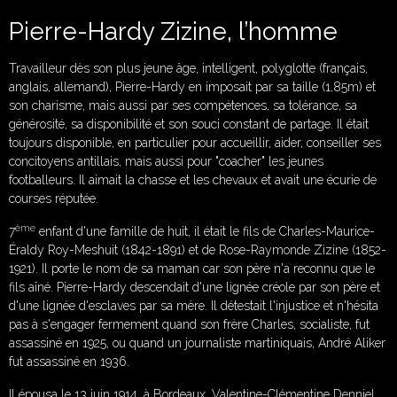
Pierre-Hardy Zizine, l’homme
Travailleur dès son plus jeune âge, intelligent, polyglotte (français,
anglais, allemand), Pierre-Hardy en imposait par sa taille (1,85m) et
son charisme, mais aussi par ses compétences, sa tolérance, sa
générosité, sa disponibilité et son souci constant de partage. Il était
toujours disponible, en particulier pour accueillir, aider, conseiller ses
concitoyens antillais, mais aussi pour "coacher" les jeunes
footballeurs. Il aimait la chasse et les chevaux et avait une écurie de
courses réputée.
ème
7
enfant d'une famille de huit, il était le fils de Charles-Maurice-
Éraldy Roy-Meshuit (1842-1891) et de Rose-Raymonde Zizine (1852-
1921). Il porte le nom de sa maman car son père n'a reconnu que le
fils aîné. Pierre-Hardy descendait d'une lignée créole par son père et
d'une lignée d'esclaves par sa mère. Il détestait l'injustice et n'hésita
pas à s'engager fermement quand son frère Charles, socialiste, fut
assassiné en 1925, ou quand un journaliste martiniquais, André Aliker
fut assassiné en 1936.
Il épousa le 13 juin 1914, à Bordeaux, Valentine-Clémentine Denniel