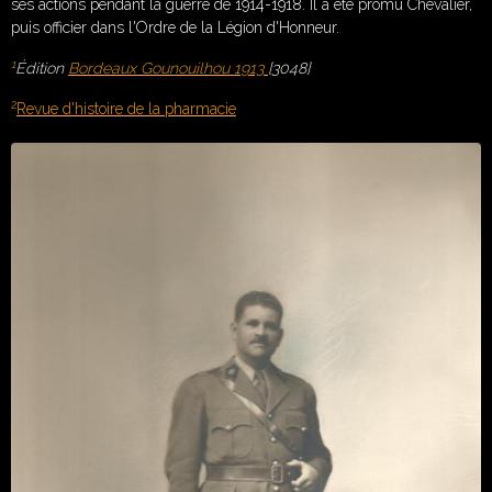
ses actions pendant la guerre de 1914-1918. Il a été promu Chevalier,
puis officier dans l'Ordre de la Légion d'Honneur.
1
Édition
Bordeaux Gounouilhou 1913
[3048]
2
Revue d'histoire de la pharmacie