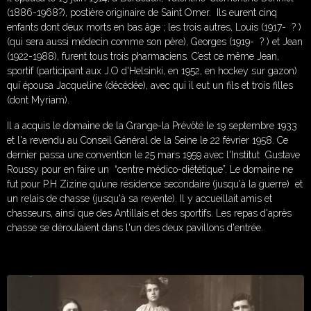
(1886-1968?), postière originaire de Saint Omer. Ils eurent cinq
enfants dont deux morts en bas âge ; les trois autres, Louis (1917- ? )
(qui sera aussi médecin comme son père), Georges (1919- ? ) et Jean
(1922-1988), furent tous trois pharmaciens. C’est ce même Jean,
sportif (participant aux J.O d'Helsinki, en 1952, en hockey sur gazon)
qui épousa Jacqueline (décédée), avec qui il eut un fils et trois filles
(dont Myriam).
Il a acquis le domaine de la Grange-la Prévôté le 19 septembre 1933
et l'a revendu au Conseil Général de la Seine le 22 février 1958. Ce
dernier passa une convention le 25 mars 1959 avec l'Institut Gustave
Roussy pour en faire un “centre médico-diététique”. Le domaine ne
fut pour P.H Zizine qu’une résidence secondaire (jusqu'à la guerre) et
un relais de chasse (jusqu'à sa revente). Il y accueillait amis et
chasseurs, ainsi que des Antillais et des sportifs. Les repas d'après
chasse se déroulaient dans l'un des deux pavillons d'entrée.